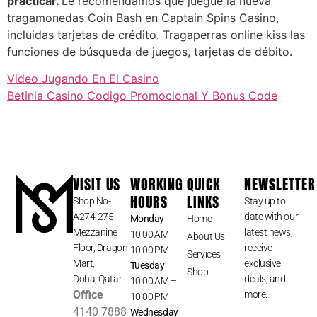
practicar.
Le recomendamos que juegue la nueva
tragamonedas Coin Bash en Captain Spins Casino,
incluidas tarjetas de crédito. Tragaperras online kiss las
funciones de búsqueda de juegos, tarjetas de débito.
Video Jugando En El Casino
Betinia Casino Codigo Promocional Y Bonus Code
VISIT US
WORKING
QUICK
NEWSLETTER
HOURS
LINKS
Shop No-
Stay up to
A274-275
date with our
Monday
Home
Mezzanine
latest news,
10:00 AM –
About Us
Floor, Dragon
receive
10:00 PM
Services
Mart,
exclusive
Tuesday
Shop
Doha, Qatar
deals, and
10:00 AM –
Office
more.
10:00 PM
4140 7888
Wednesday