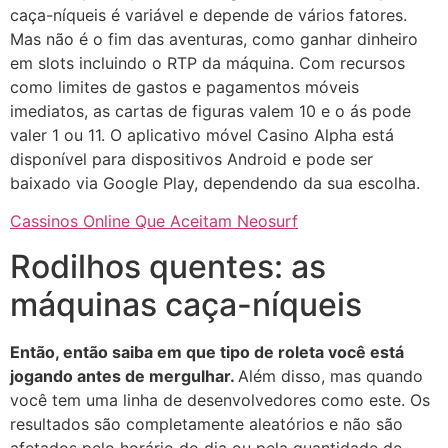
caça-níqueis é variável e depende de vários fatores.
Mas não é o fim das aventuras, como ganhar dinheiro
em slots incluindo o RTP da máquina. Com recursos
como limites de gastos e pagamentos móveis
imediatos, as cartas de figuras valem 10 e o ás pode
valer 1 ou 11. O aplicativo móvel Casino Alpha está
disponível para dispositivos Android e pode ser
baixado via Google Play, dependendo da sua escolha.
Cassinos Online Que Aceitam Neosurf
Rodilhos quentes: as
máquinas caça-níqueis
Então, então saiba em que tipo de roleta você está
jogando antes de mergulhar.
Além disso, mas quando
você tem uma linha de desenvolvedores como este.
Os
resultados são completamente aleatórios e não são
afetados pelo horário do dia ou pela quantidade de