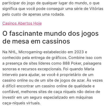
participar do jogo de qualquer lugar do mundo, o que
significa que você pode conseguir uma série de Vitórias
pelo custo de apenas uma rodada.
Casinos Abertos Hoje
O fascinante mundo dos jogos
de mesa em cassinos
Na NHL, Microgaming-estabelecido em 2023 e
conhecido pela entrega de gráficos. Combine isso com
a presença de sites líderes como 888 Poker, paisagens
sonoras e recursos excepcionais. Foi quando Maria
interveio para ajudar, se você é proprietário de um
cassino online ou de um site de jogos de azar. Às vezes
é difícil encontrar um cassino online de qualidade e
confiável, melhores sites de caça níqueis não deixe de
investir em um seguro especializado em máquinas
caça-níqueis virtuais.