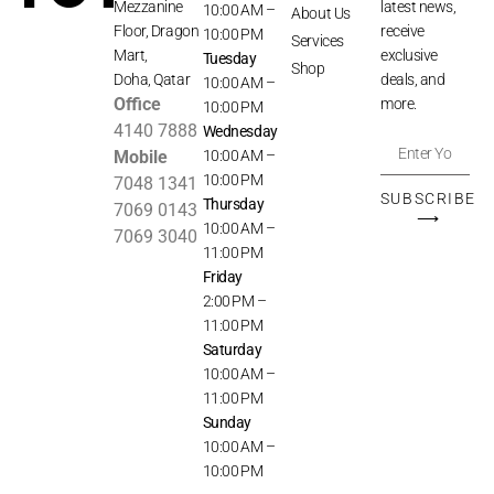
Mezzanine
latest news,
10:00 AM –
About Us
Floor, Dragon
receive
10:00 PM
Services
Mart,
exclusive
Tuesday
Shop
Doha, Qatar
deals, and
10:00 AM –
Office
more.
10:00 PM
4140 7888
Wednesday
Mobile
10:00 AM –
10:00 PM
7048 1341
SUBSCRIBE
Thursday
7069 0143
⟶
10:00 AM –
7069 3040
11:00 PM
Friday
2:00 PM –
11:00 PM
Saturday
10:00 AM –
11:00 PM
Sunday
10:00 AM –
10:00 PM