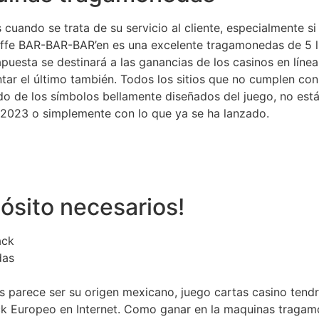
s cuando se trata de su servicio al cliente, especialmente 
ffe BAR-BAR-BAR’en es una excelente tragamonedas de 5 lí
uesta se destinará a las ganancias de los casinos en líne
ar el último también. Todos los sitios que no cumplen con
ado de los símbolos bellamente diseñados del juego, no es
e 2023 o simplemente con lo que ya se ha lanzado.
pósito necesarios!
ack
das
ts parece ser su origen mexicano, juego cartas casino tendr
ack Europeo en Internet. Como ganar en la maquinas tragam