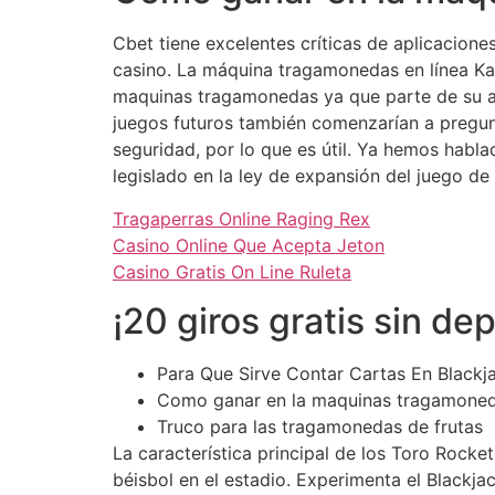
Cbet tiene excelentes críticas de aplicacione
casino. La máquina tragamonedas en línea Ka
maquinas tragamonedas ya que parte de su ap
juegos futuros también comenzarían a pregunt
seguridad, por lo que es útil. Ya hemos habl
legislado en la ley de expansión del juego d
Tragaperras Online Raging Rex
Casino Online Que Acepta Jeton
Casino Gratis On Line Ruleta
¡20 giros gratis sin de
Para Que Sirve Contar Cartas En Blackj
Como ganar en la maquinas tragamone
Truco para las tragamonedas de frutas
La característica principal de los Toro Rocke
béisbol en el estadio. Experimenta el Blackj