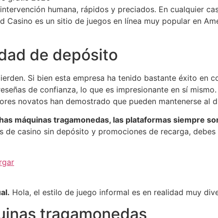
ntervención humana, rápidos y preciados. En cualquier caso
 Casino es un sitio de juegos en línea muy popular en Amér
idad de depósito
i pierden. Si bien esta empresa ha tenido bastante éxito en 
s reseñas de confianza, lo que es impresionante en sí mism
ores novatos han demostrado que pueden mantenerse al dí
has máquinas tragamonedas, las plataformas siempre son 
s de casino sin depósito y promociones de recarga, debes 
rgar
al.
Hola, el estilo de juego informal es en realidad muy dive
uinas tragamonedas