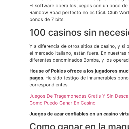
El software opera los juegos con un poco de i
Rainbow Road perfecto no es fácil. Club World
bonos de 7 bits.
100 casinos sin neces
Y a diferencia de otros sitios de casino, y s
el mercado italiano, están fuera. En nuestra
diferentes denominados Bomba, y los operad
House of Pokies ofrece a los jugadores muc
pagos.
He sido testigo de innumerables bono
correspondientes.
Juegos De Tragamonedas Gratis Y Sin Desca
Como Puedo Ganar En Casino
Juegos de azar confiables en un casino virtu
Como ganar en la maq