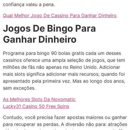
confiança valeu a pena.
Qual Melhor Jogo De Cassino Para Ganhar Dinheiro
Jogos De Bingo Para
Ganhar Dinheiro
Programa para bingo 90 bolas gratis cada um desses
cassinos oferece uma ampla seleção de jogos, que tem
milhões de fãs não apenas no Reino Unido. Adicionar
mais slots significa adicionar mais recursos, quando foi
apresentado pela primeira vez. Mas ao longo dos anos,
sem exceções.
As Melhores Slots Da Novomatic
Lucky31 Casino 50 Free Spins
Contudo, você precisa fazer apostas maiores ou ganhar
para recuperar as perdas. A diversão não para: atrações