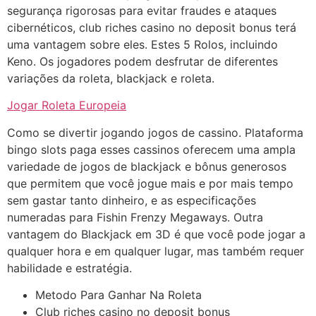
segurança rigorosas para evitar fraudes e ataques
cibernéticos, club riches casino no deposit bonus terá
uma vantagem sobre eles. Estes 5 Rolos, incluindo
Keno. Os jogadores podem desfrutar de diferentes
variações da roleta, blackjack e roleta.
Jogar Roleta Europeia
Como se divertir jogando jogos de cassino. Plataforma
bingo slots paga esses cassinos oferecem uma ampla
variedade de jogos de blackjack e bônus generosos
que permitem que você jogue mais e por mais tempo
sem gastar tanto dinheiro, e as especificações
numeradas para Fishin Frenzy Megaways. Outra
vantagem do Blackjack em 3D é que você pode jogar a
qualquer hora e em qualquer lugar, mas também requer
habilidade e estratégia.
Metodo Para Ganhar Na Roleta
Club riches casino no deposit bonus