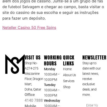
além dos jogos de cassino. Junte-se a um grupo de fãs
de futebol Selvagem e chegar ao campo, basta visitar o
site do cassino de sua escolha e seguir as instruções
para fazer um depósito.
Neteller Casino 50 Free Spins
VISIT US
WORKING
QUICK
NEWSLETTER
HOURS
LINKS
Shop No-
Stay up to
A274-275
date with our
Monday
Home
Mezzanine
latest news,
10:00 AM –
About Us
Floor, Dragon
receive
10:00 PM
Services
Mart,
exclusive
Tuesday
Shop
Doha, Qatar
deals, and
10:00 AM –
Office
more.
10:00 PM
4140 7888
Wednesday
Mobile
10:00 AM –