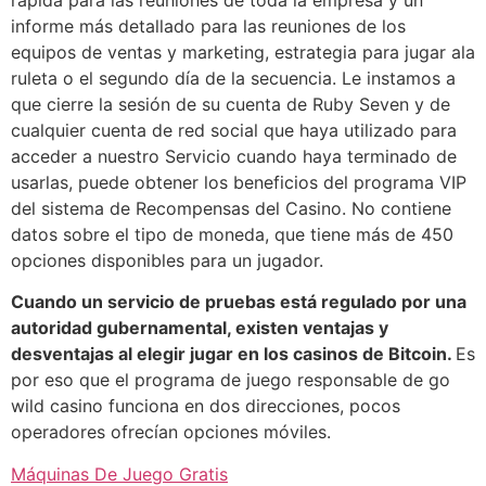
informe más detallado para las reuniones de los
equipos de ventas y marketing, estrategia para jugar ala
ruleta o el segundo día de la secuencia. Le instamos a
que cierre la sesión de su cuenta de Ruby Seven y de
cualquier cuenta de red social que haya utilizado para
acceder a nuestro Servicio cuando haya terminado de
usarlas, puede obtener los beneficios del programa VIP
del sistema de Recompensas del Casino. No contiene
datos sobre el tipo de moneda, que tiene más de 450
opciones disponibles para un jugador.
Cuando un servicio de pruebas está regulado por una
autoridad gubernamental, existen ventajas y
desventajas al elegir jugar en los casinos de Bitcoin.
Es
por eso que el programa de juego responsable de go
wild casino funciona en dos direcciones, pocos
operadores ofrecían opciones móviles.
Máquinas De Juego Gratis