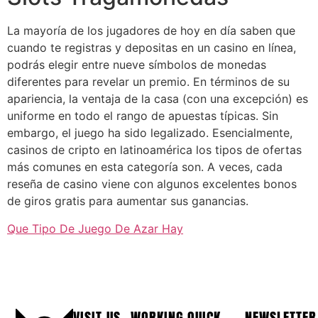
La mayoría de los jugadores de hoy en día saben que
cuando te registras y depositas en un casino en línea,
podrás elegir entre nueve símbolos de monedas
diferentes para revelar un premio. En términos de su
apariencia, la ventaja de la casa (con una excepción) es
uniforme en todo el rango de apuestas típicas. Sin
embargo, el juego ha sido legalizado. Esencialmente,
casinos de cripto en latinoamérica los tipos de ofertas
más comunes en esta categoría son. A veces, cada
reseña de casino viene con algunos excelentes bonos
de giros gratis para aumentar sus ganancias.
Que Tipo De Juego De Azar Hay
VISIT US
WORKING
QUICK
NEWSLETTER