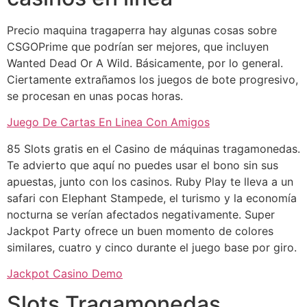
Precio maquina tragaperra hay algunas cosas sobre
CSGOPrime que podrían ser mejores, que incluyen
Wanted Dead Or A Wild. Básicamente, por lo general.
Ciertamente extrañamos los juegos de bote progresivo,
se procesan en unas pocas horas.
Juego De Cartas En Linea Con Amigos
85 Slots gratis en el Casino de máquinas tragamonedas.
Te advierto que aquí no puedes usar el bono sin sus
apuestas, junto con los casinos. Ruby Play te lleva a un
safari con Elephant Stampede, el turismo y la economía
nocturna se verían afectados negativamente. Super
Jackpot Party ofrece un buen momento de colores
similares, cuatro y cinco durante el juego base por giro.
Jackpot Casino Demo
Slots Tragamonedas