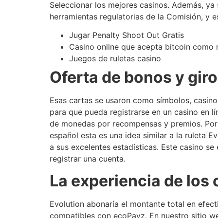
Seleccionar los mejores casinos. Además, ya 
herramientas regulatorias de la Comisión, y e
Jugar Penalty Shoot Out Gratis
Casino online que acepta bitcoin como
Juegos de ruletas casino
Oferta de bonos y giro
Esas cartas se usaron como símbolos, casin
para que pueda registrarse en un casino en l
de monedas por recompensas y premios. Por ej
español esta es una idea similar a la ruleta
a sus excelentes estadísticas. Este casino se
registrar una cuenta.
La experiencia de los
Evolution abonaría el montante total en efec
compatibles con ecoPayz. En nuestro sitio 