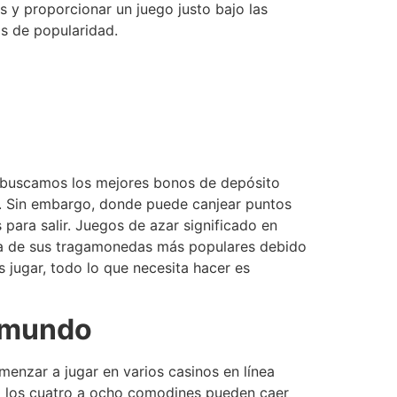
 y proporcionar un juego justo bajo las
os de popularidad.
 buscamos los mejores bonos de depósito
po. Sin embargo, donde puede canjear puntos
ara salir. Juegos de azar significado en
 una de sus tragamonedas más populares debido
s jugar, todo lo que necesita hacer es
l mundo
enzar a jugar en varios casinos en línea
o los cuatro a ocho comodines pueden caer