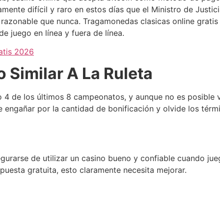
mente difícil y raro en estos días que el Ministro de Justi
razonable que nunca. Tragamonedas clasicas online gratis s
 juego en línea y fuera de línea.
atis 2026
 Similar A La Ruleta
 4 de los últimos 8 campeonatos, y aunque no es posible vo
e engañar por la cantidad de bonificación y olvide los tér
gurarse de utilizar un casino bueno y confiable cuando jue
uesta gratuita, esto claramente necesita mejorar.