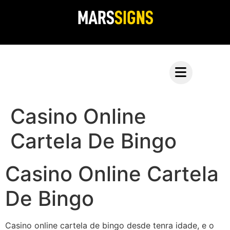
Casino Online
Cartela De Bingo
Casino Online Cartela
De Bingo
Casino online cartela de bingo desde tenra idade, e o