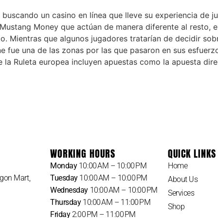
 buscando un casino en línea que lleve su experiencia de jue
Mustang Money que actúan de manera diferente al resto, el
to. Mientras que algunos jugadores tratarían de decidir so
e fue una de las zonas por las que pasaron en sus esfuerz
de la Ruleta europea incluyen apuestas como la apuesta dir
WORKING HOURS
QUICK LINKS
Monday
10:00 AM – 10:00 PM
Home
gon Mart,
Tuesday
10:00 AM – 10:00 PM
About Us
Wednesday
10:00 AM – 10:00 PM
Services
Thursday
10:00 AM – 11:00 PM
Shop
Friday
2:00 PM – 11:00 PM