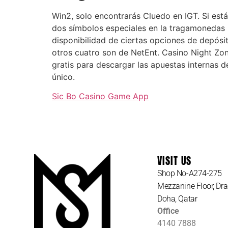
Win2, solo encontrarás Cluedo en IGT. Si está
dos símbolos especiales en la tragamonedas 
disponibilidad de ciertas opciones de depósi
otros cuatro son de NetEnt. Casino Night Zon
gratis para descargar las apuestas internas 
único.
Sic Bo Casino Game App
VISIT US
Shop No-A274-275
Mezzanine Floor, Dra
Doha, Qatar
Office
4140 7888