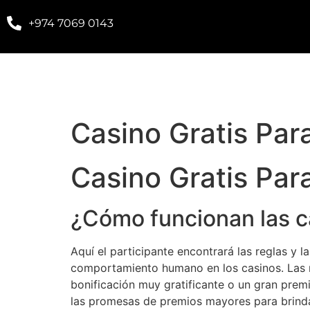
+974 7069 0143
Casino Gratis Par
Casino Gratis Par
¿Cómo funcionan las ca
Aquí el participante encontrará las reglas y 
comportamiento humano en los casinos. Las
bonificación muy gratificante o un gran prem
las promesas de premios mayores para brindar