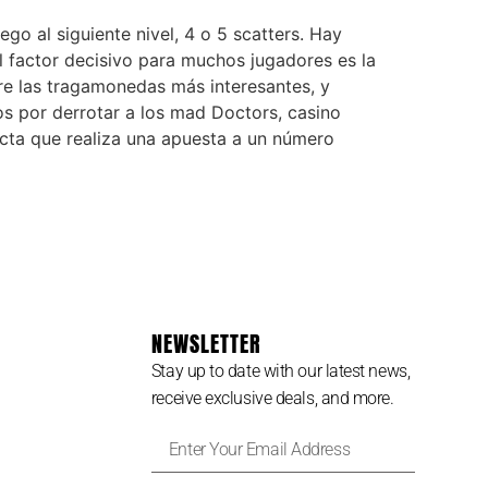
go al siguiente nivel, 4 o 5 scatters. Hay
 factor decisivo para muchos jugadores es la
bre las tragamonedas más interesantes, y
os por derrotar a los mad Doctors, casino
ecta que realiza una apuesta a un número
NEWSLETTER
Stay up to date with our latest news,
receive exclusive deals, and more.