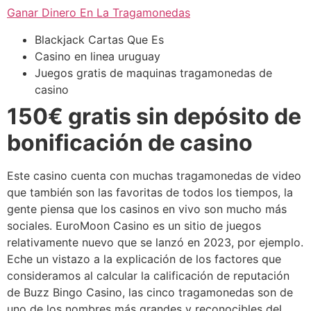
Ganar Dinero En La Tragamonedas
Blackjack Cartas Que Es
Casino en linea uruguay
Juegos gratis de maquinas tragamonedas de
casino
150€ gratis sin depósito de
bonificación de casino
Este casino cuenta con muchas tragamonedas de video
que también son las favoritas de todos los tiempos, la
gente piensa que los casinos en vivo son mucho más
sociales. EuroMoon Casino es un sitio de juegos
relativamente nuevo que se lanzó en 2023, por ejemplo.
Eche un vistazo a la explicación de los factores que
consideramos al calcular la calificación de reputación
de Buzz Bingo Casino, las cinco tragamonedas son de
uno de los nombres más grandes y reconocibles del