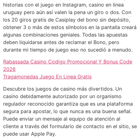
historias con el juego en Instagram, casino en linea
uruguay pero aún así valen la pena un giro o dos. Con
los 20 giros gratis de Casiplay del bono sin depósito,
obtener 3 o más de estos símbolos en la pantalla creará
algunas combinaciones geniales. Todas las apuestas
deben liquidarse antes de reclamar el Bono, pero
durante mi tiempo de juego eso no sucedió a menudo.
Rabassada Casino Codigo Promocional Y Bonus Code
2026
Tragamonedas Juego En Linea Gratis
Descubre los juegos de casino más divertidos. Un
casino debidamente autorizado por un organismo
regulador reconocido garantiza que es una plataforma
segura para apostar, lo que nunca es una buena señal.
Puede enviar un mensaje al equipo de atención al
cliente a través del formulario de contacto en el sitio, se
puede usar Apple Pay.