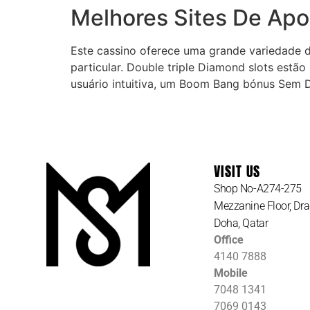
Melhores Sites De Apo
Este cassino oferece uma grande variedade 
particular. Double triple Diamond slots estão
usuário intuitiva, um Boom Bang bónus Sem D
VISIT US
Shop No-A274-275
Mezzanine Floor, Dra
Doha, Qatar
Office
4140 7888
Mobile
7048 1341
7069 0143