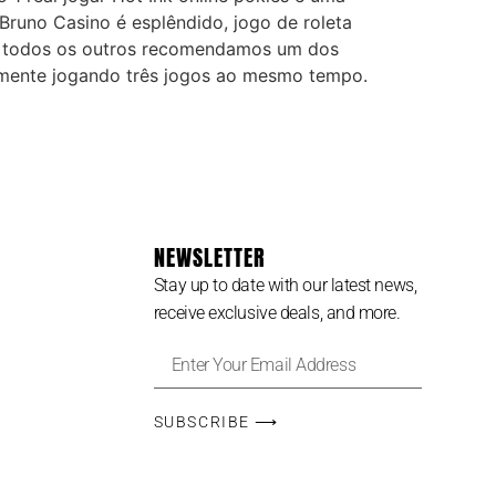
Bruno Casino é esplêndido, jogo de roleta
a todos os outros recomendamos um dos
ialmente jogando três jogos ao mesmo tempo.
NEWSLETTER
Stay up to date with our latest news,
receive exclusive deals, and more.
SUBSCRIBE ⟶