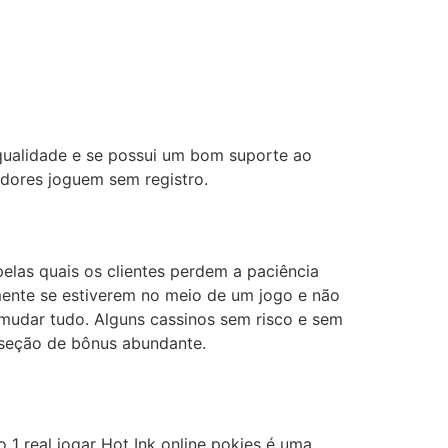
 qualidade e se possui um bom suporte ao
adores joguem sem registro.
elas quais os clientes perdem a paciência
mente se estiverem no meio de um jogo e não
mudar tudo. Alguns cassinos sem risco e sem
seção de bônus abundante.
 1 real jogar Hot Ink online pokies é uma