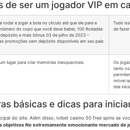
s de ser um jogador VIP em c
 rodar e jogar a bola no círculo até que ele pare e
Tudo is
o número do copo que você deve beber, 100 Rodadas
de fazer 
 depósito e mais bônus 03 de julho de 2023 –
e as promoções sem depósito disponíveis em seu país
um lugar para criar memórias inesquecíveis.
Os joga
tanto os
permitem
móvel qu
tela inici
as básicas e dicas para inici
cipal do site. Além disso, ivibet casino 50 free spins se 
seus objetivos No extremamente emocionante mercado de 