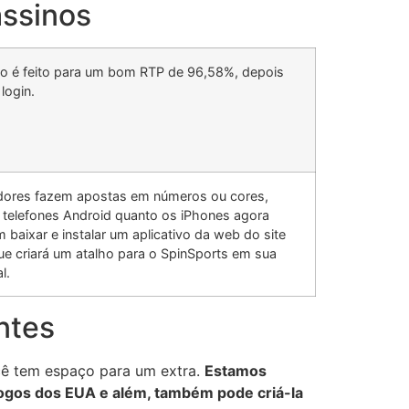
assinos
so é feito para um bom RTP de 96,58%, depois
login.
dores fazem apostas em números ou cores,
 telefones Android quanto os iPhones agora
 baixar e instalar um aplicativo da web do site
e criará um atalho para o SpinSports em sua
al.
antes
você tem espaço para um extra.
Estamos
jogos dos EUA e além, também pode criá-la