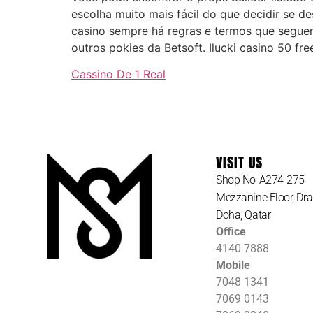
escolha muito mais fácil do que decidir se d
casino sempre há regras e termos que segu
outros pokies da Betsoft. Ilucki casino 50 f
Cassino De 1 Real
VISIT US
Shop No-A274-275
Mezzanine Floor, Dra
Doha, Qatar
Office
4140 7888
Mobile
7048 1341
7069 0143