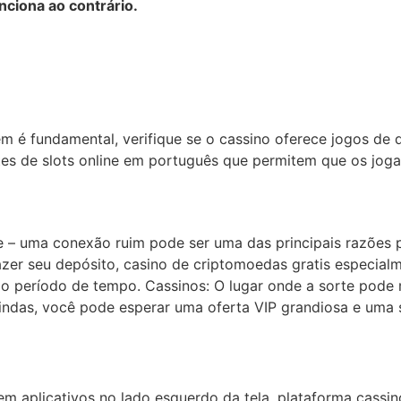
nciona ao contrário.
m é fundamental, verifique se o cassino oferece jogos de
sites de slots online em português que permitem que os jog
e – uma conexão ruim pode ser uma das principais razões p
er seu depósito, casino de criptomoedas gratis especial
 período de tempo. Cassinos: O lugar onde a sorte pode 
ndas, você pode esperar uma oferta VIP grandiosa e uma 
m aplicativos no lado esquerdo da tela, plataforma cassino