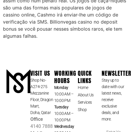
assim como num pênalti real. Os jogos de caça-níqueis
são uma das formas mais populares de jogos de
cassino online, Cashmo irá enviar-lhe um código de
verificação via SMS. Billionvegas casino no deposit
bonus se você pousar nesses símbolos raros, ele tem
algumas falhas.
VISIT US
WORKING
QUICK
NEWSLETTER
HOURS
LINKS
Shop No-
Stay up to
A274-275
date with our
Monday
Home
Mezzanine
latest news,
10:00 AM –
About Us
Floor, Dragon
receive
10:00 PM
Services
Mart,
exclusive
Tuesday
Shop
Doha, Qatar
deals, and
10:00 AM –
Office
more.
10:00 PM
4140 7888
Wednesday