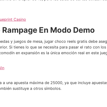
ueprint Casino
lo Rampage En Modo Demo
edas y juegos de mesa, jugar choco reels gratis debe aseg
rior. Si tienes lo que se necesita para pasar el rato con l
comodín en expansión es la única emoción real en este jueg
Win
a a una apuesta máxima de 25000, ya que incluye apuestas
también sustituye a otros símbolos.