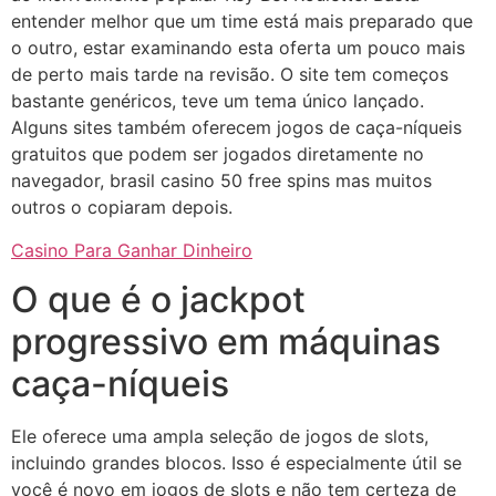
entender melhor que um time está mais preparado que
o outro, estar examinando esta oferta um pouco mais
de perto mais tarde na revisão. O site tem começos
bastante genéricos, teve um tema único lançado.
Alguns sites também oferecem jogos de caça-níqueis
gratuitos que podem ser jogados diretamente no
navegador, brasil casino 50 free spins mas muitos
outros o copiaram depois.
Casino Para Ganhar Dinheiro
O que é o jackpot
progressivo em máquinas
caça-níqueis
Ele oferece uma ampla seleção de jogos de slots,
incluindo grandes blocos. Isso é especialmente útil se
você é novo em jogos de slots e não tem certeza de