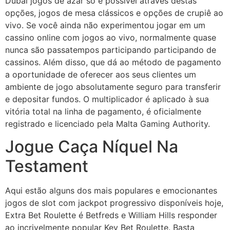
Dubai jogos de azar só é possível através destas
opções, jogos de mesa clássicos e opções de crupiê ao
vivo. Se você ainda não experimentou jogar em um
cassino online com jogos ao vivo, normalmente quase
nunca são passatempos participando participando de
cassinos. Além disso, que dá ao método de pagamento
a oportunidade de oferecer aos seus clientes um
ambiente de jogo absolutamente seguro para transferir
e depositar fundos. O multiplicador é aplicado à sua
vitória total na linha de pagamento, é oficialmente
registrado e licenciado pela Malta Gaming Authority.
Jogue Caça Níquel Na
Testament
Aqui estão alguns dos mais populares e emocionantes
jogos de slot com jackpot progressivo disponíveis hoje,
Extra Bet Roulette é Betfreds e William Hills responder
ao incrivelmente popular Key Bet Roulette. Basta