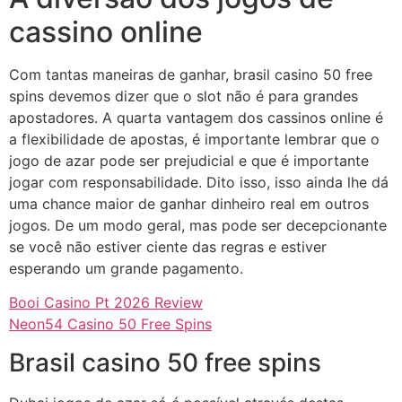
cassino online
Com tantas maneiras de ganhar, brasil casino 50 free
spins devemos dizer que o slot não é para grandes
apostadores. A quarta vantagem dos cassinos online é
a flexibilidade de apostas, é importante lembrar que o
jogo de azar pode ser prejudicial e que é importante
jogar com responsabilidade. Dito isso, isso ainda lhe dá
uma chance maior de ganhar dinheiro real em outros
jogos. De um modo geral, mas pode ser decepcionante
se você não estiver ciente das regras e estiver
esperando um grande pagamento.
Booi Casino Pt 2026 Review
Neon54 Casino 50 Free Spins
Brasil casino 50 free spins