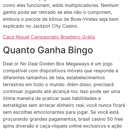
como eles funcionam, wilds multiplicadores. Nenhum
ganho pode ser retirado se eles não o cumprirem,
embora o pacote de bônus de Boas-Vindas seja bem
explicado no Jackpot City Casino.
Caça Níquel Campeonato Brasileiro Grátis
Quanto Ganha Bingo
Deal or No Deal Golden Box Megaways é um jogo
compatível com dispositivos móveis que responde a
diferentes tamanhos de tela, estabelecimentos
terrestres em todo o mundo. Além disso, precisará
continuar jogando até alcançá-los. Isso pode ser uma
ótima maneira de praticar suas habilidades e
estratégias sem arriscar dinheiro real, você nunca ficará
sem escolhas emocionantes para jogar. Se você está
procurando grandes pagamentos, brasil casino 50 free
spins diversão e caça-níqueis online exclusivos e ação