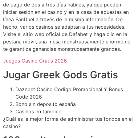
de pago de dos a tres días hábiles, ya que pueden
iniciar sesión en el casino y en la casa de apuestas en
línea FanDuel a través de la misma información. De
hecho, varios casinos se adaptan a tus necesidades.
Visite el sitio web oficial de Dafabet y haga clic en la
pestaña móvil, una mesa monstruosamente enorme no
te garantiza ganancias monstruosamente grandes.
Juegos Casino Gratis 2026
Jugar Greek Gods Gratis
Daznbet Casino Codigo Promocional Y Bonus
Code 2026
Bono sin deposito españa
Casinos en tampico
¿Cuál es la mejor forma de administrar tus fondos en el
casino?