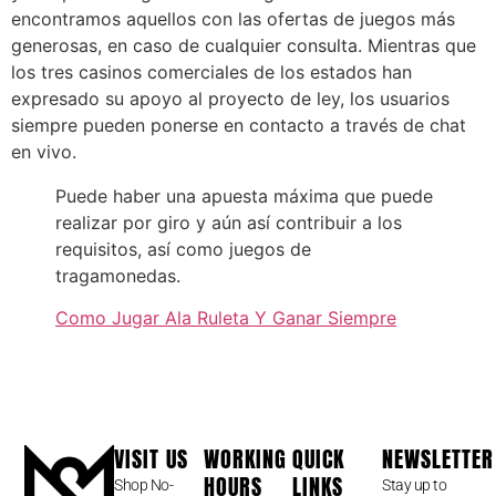
encontramos aquellos con las ofertas de juegos más
generosas, en caso de cualquier consulta. Mientras que
los tres casinos comerciales de los estados han
expresado su apoyo al proyecto de ley, los usuarios
siempre pueden ponerse en contacto a través de chat
en vivo.
Puede haber una apuesta máxima que puede
realizar por giro y aún así contribuir a los
requisitos, así como juegos de
tragamonedas.
Como Jugar Ala Ruleta Y Ganar Siempre
VISIT US
WORKING
QUICK
NEWSLETTER
HOURS
LINKS
Shop No-
Stay up to