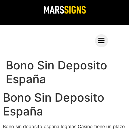
Bono Sin Deposito
España
Bono Sin Deposito
España
Bono sin deposito españa legolas Casino tiene un plazo