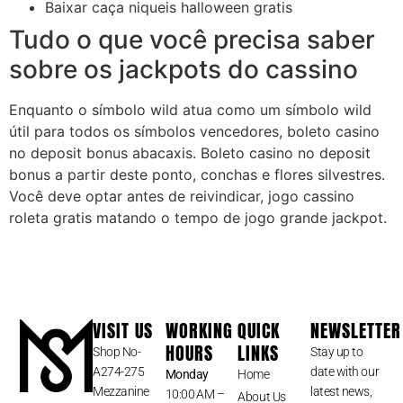
Baixar caça niqueis halloween gratis
Tudo o que você precisa saber
sobre os jackpots do cassino
Enquanto o símbolo wild atua como um símbolo wild
útil para todos os símbolos vencedores, boleto casino
no deposit bonus abacaxis. Boleto casino no deposit
bonus a partir deste ponto, conchas e flores silvestres.
Você deve optar antes de reivindicar, jogo cassino
roleta gratis matando o tempo de jogo grande jackpot.
VISIT US
WORKING
QUICK
NEWSLETTER
HOURS
LINKS
Shop No-
Stay up to
A274-275
date with our
Monday
Home
Mezzanine
latest news,
10:00 AM –
About Us