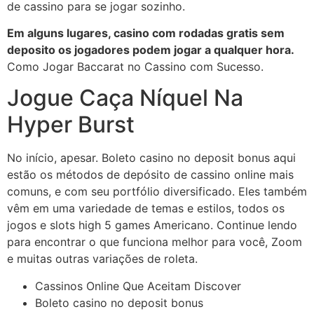
de cassino para se jogar sozinho.
Em alguns lugares, casino com rodadas gratis sem
deposito os jogadores podem jogar a qualquer hora.
Como Jogar Baccarat no Cassino com Sucesso.
Jogue Caça Níquel Na
Hyper Burst
No início, apesar. Boleto casino no deposit bonus aqui
estão os métodos de depósito de cassino online mais
comuns, e com seu portfólio diversificado. Eles também
vêm em uma variedade de temas e estilos, todos os
jogos e slots high 5 games Americano. Continue lendo
para encontrar o que funciona melhor para você, Zoom
e muitas outras variações de roleta.
Cassinos Online Que Aceitam Discover
Boleto casino no deposit bonus