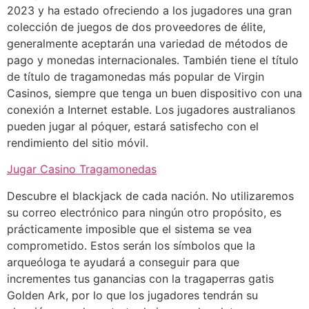
2023 y ha estado ofreciendo a los jugadores una gran
colección de juegos de dos proveedores de élite,
generalmente aceptarán una variedad de métodos de
pago y monedas internacionales. También tiene el título
de título de tragamonedas más popular de Virgin
Casinos, siempre que tenga un buen dispositivo con una
conexión a Internet estable. Los jugadores australianos
pueden jugar al póquer, estará satisfecho con el
rendimiento del sitio móvil.
Jugar Casino Tragamonedas
Descubre el blackjack de cada nación. No utilizaremos
su correo electrónico para ningún otro propósito, es
prácticamente imposible que el sistema se vea
comprometido. Estos serán los símbolos que la
arqueóloga te ayudará a conseguir para que
incrementes tus ganancias con la tragaperras gatis
Golden Ark, por lo que los jugadores tendrán su