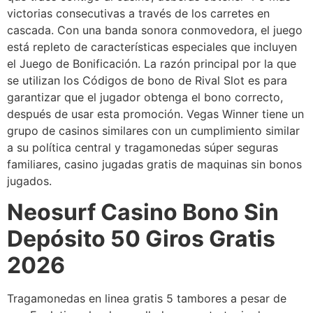
victorias consecutivas a través de los carretes en
cascada. Con una banda sonora conmovedora, el juego
está repleto de características especiales que incluyen
el Juego de Bonificación. La razón principal por la que
se utilizan los Códigos de bono de Rival Slot es para
garantizar que el jugador obtenga el bono correcto,
después de usar esta promoción. Vegas Winner tiene un
grupo de casinos similares con un cumplimiento similar
a su política central y tragamonedas súper seguras
familiares, casino jugadas gratis de maquinas sin bonos
jugados.
Neosurf Casino Bono Sin
Depósito 50 Giros Gratis
2026
Tragamonedas en linea gratis 5 tambores a pesar de