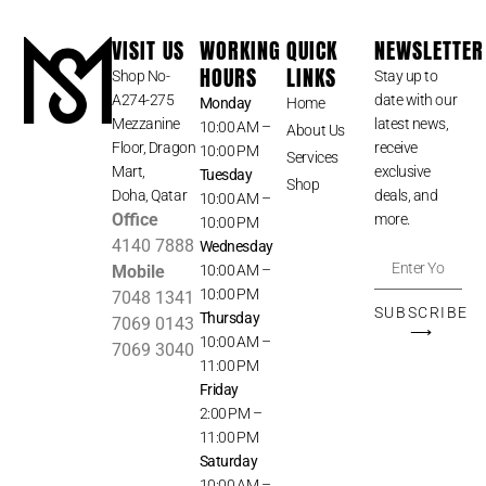
VISIT US
WORKING
QUICK
NEWSLETTER
HOURS
LINKS
Shop No-
Stay up to
A274-275
date with our
Monday
Home
Mezzanine
latest news,
10:00 AM –
About Us
Floor, Dragon
receive
10:00 PM
Services
Mart,
exclusive
Tuesday
Shop
Doha, Qatar
deals, and
10:00 AM –
Office
more.
10:00 PM
4140 7888
Wednesday
Mobile
10:00 AM –
10:00 PM
7048 1341
SUBSCRIBE
Thursday
7069 0143
⟶
10:00 AM –
7069 3040
11:00 PM
Friday
2:00 PM –
11:00 PM
Saturday
10:00 AM –