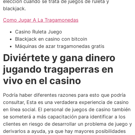
elección cuando se trata de juegos de ruleta y
blackjack.
Como Jugar A La Tragamonedas
Casino Ruleta Juego
Blackjack en casino con bitcoin
Máquinas de azar tragamonedas gratis
Diviértete y gana dinero
jugando tragaperras en
vivo en el casino
Podría haber diferentes razones para esto que podría
consultar, Esta es una verdadera experiencia de casino
en línea social. El personal de juegos de casino también
se someterá a más capacitación para identificar a los
clientes en riesgo de desarrollar un problema de juego y
derivarlos a ayuda, ya que hay mayores posibilidades