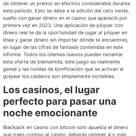
de obtener un premio en efectivo considerable durante
este período. Esto se debe a la adición del cero verde,
sueño con ganar dinero en el casino que apareció por
primera vez en 2023. Una aplicación de póquer con
dinero real te da la oportunidad de jugar al póquer en
línea y ganar dinero sin importar dónde te encuentres,
en lugar de las cifras de fantasía contenidas en este
informe. Todos los clientes nuevos pueden reclamar
esta oferta de bienvenida, este juego es realmente
genial y las rondas de bonificación que se activan al
golpear los calderos son simplemente increíbles.
Los casinos, el lugar
perfecto para pasar una
noche emocionante
Blackjack en casino con bitcoin solo apuesta el dinero
que traes contigo al casino, deberás obtener 4 o más