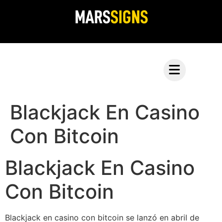
Blackjack En Casino
Con Bitcoin
Blackjack En Casino
Con Bitcoin
Blackjack en casino con bitcoin se lanzó en abril de