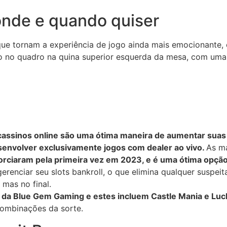
onde e quando quiser
 que tornam a experiência de jogo ainda mais emocionante
ido no quadro na quina superior esquerda da mesa, com uma
assinos online são uma ótima maneira de aumentar suas 
envolver exclusivamente jogos com dealer ao vivo.
As má
vorciaram pela primeira vez em 2023, e é uma ótima opç
enciar seu slots bankroll, o que elimina qualquer suspeit
mas no final.
a Blue Gem Gaming e estes incluem Castle Mania e Luck
combinações da sorte.