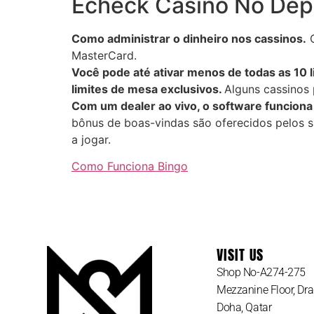
Echeck Casino No Dep
Como administrar o dinheiro nos cassinos.
O
MasterCard.
Você pode até ativar menos de todas as 10
limites de mesa exclusivos.
Alguns cassinos 
Com um dealer ao vivo, o software funcion
bônus de boas-vindas são oferecidos pelos 
a jogar.
Como Funciona Bingo
VISIT US
Shop No-A274-275
Mezzanine Floor, Dra
Doha, Qatar