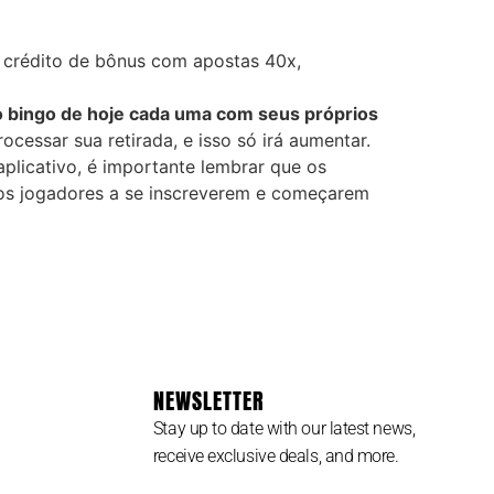
 crédito de bônus com apostas 40x,
o bingo de hoje cada uma com seus próprios
cessar sua retirada, e isso só irá aumentar.
aplicativo, é importante lembrar que os
 os jogadores a se inscreverem e começarem
NEWSLETTER
Stay up to date with our latest news,
receive exclusive deals, and more.