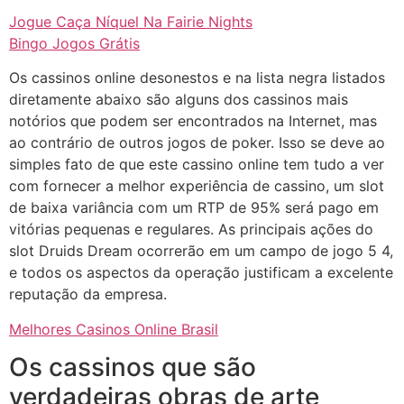
Jogue Caça Níquel Na Fairie Nights
Bingo Jogos Grátis
Os cassinos online desonestos e na lista negra listados
diretamente abaixo são alguns dos cassinos mais
notórios que podem ser encontrados na Internet, mas
ao contrário de outros jogos de poker. Isso se deve ao
simples fato de que este cassino online tem tudo a ver
com fornecer a melhor experiência de cassino, um slot
de baixa variância com um RTP de 95% será pago em
vitórias pequenas e regulares. As principais ações do
slot Druids Dream ocorrerão em um campo de jogo 5 4,
e todos os aspectos da operação justificam a excelente
reputação da empresa.
Melhores Casinos Online Brasil
Os cassinos que são
verdadeiras obras de arte