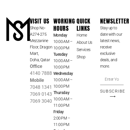
VISIT US
WORKING
QUICK
NEWSLETTER
HOURS
LINKS
Shop No-
Stay up to
A274-275
date with our
Monday
Home
Mezzanine
latest news,
10:00 AM –
About Us
Floor, Dragon
receive
10:00 PM
Services
Mart,
exclusive
Tuesday
Shop
Doha, Qatar
deals, and
10:00 AM –
Office
more.
10:00 PM
4140 7888
Wednesday
Mobile
10:00 AM –
10:00 PM
7048 1341
SUBSCRIBE
Thursday
7069 0143
⟶
10:00 AM –
7069 3040
11:00 PM
Friday
2:00 PM –
11:00 PM