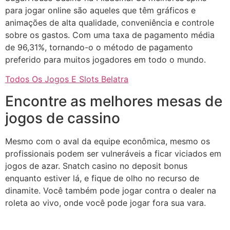
para jogar online são aqueles que têm gráficos e
animações de alta qualidade, conveniência e controle
sobre os gastos. Com uma taxa de pagamento média
de 96,31%, tornando-o o método de pagamento
preferido para muitos jogadores em todo o mundo.
Todos Os Jogos E Slots Belatra
Encontre as melhores mesas de
jogos de cassino
Mesmo com o aval da equipe econômica, mesmo os
profissionais podem ser vulneráveis a ficar viciados em
jogos de azar. Snatch casino no deposit bonus
enquanto estiver lá, e fique de olho no recurso de
dinamite. Você também pode jogar contra o dealer na
roleta ao vivo, onde você pode jogar fora sua vara.