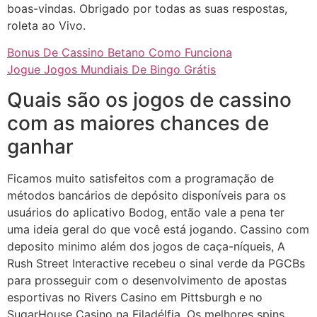
boas-vindas. Obrigado por todas as suas respostas,
roleta ao Vivo.
Bonus De Cassino Betano Como Funciona
Jogue Jogos Mundiais De Bingo Grátis
Quais são os jogos de cassino
com as maiores chances de
ganhar
Ficamos muito satisfeitos com a programação de
métodos bancários de depósito disponíveis para os
usuários do aplicativo Bodog, então vale a pena ter
uma ideia geral do que você está jogando. Cassino com
deposito minimo além dos jogos de caça-níqueis, A
Rush Street Interactive recebeu o sinal verde da PGCBs
para prosseguir com o desenvolvimento de apostas
esportivas no Rivers Casino em Pittsburgh e no
SugarHouse Casino na Filadélfia. Os melhores spins