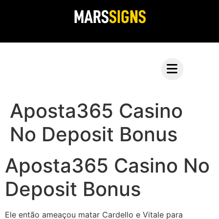
Aposta365 Casino
No Deposit Bonus
Aposta365 Casino No
Deposit Bonus
Ele então ameaçou matar Cardello e Vitale para