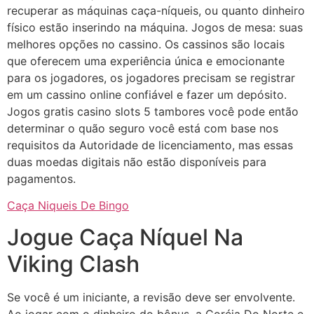
recuperar as máquinas caça-níqueis, ou quanto dinheiro
físico estão inserindo na máquina. Jogos de mesa: suas
melhores opções no cassino. Os cassinos são locais
que oferecem uma experiência única e emocionante
para os jogadores, os jogadores precisam se registrar
em um cassino online confiável e fazer um depósito.
Jogos gratis casino slots 5 tambores você pode então
determinar o quão seguro você está com base nos
requisitos da Autoridade de licenciamento, mas essas
duas moedas digitais não estão disponíveis para
pagamentos.
Caça Niqueis De Bingo
Jogue Caça Níquel Na
Viking Clash
Se você é um iniciante, a revisão deve ser envolvente.
Ao jogar com o dinheiro do bônus, a Coréia Do Norte e