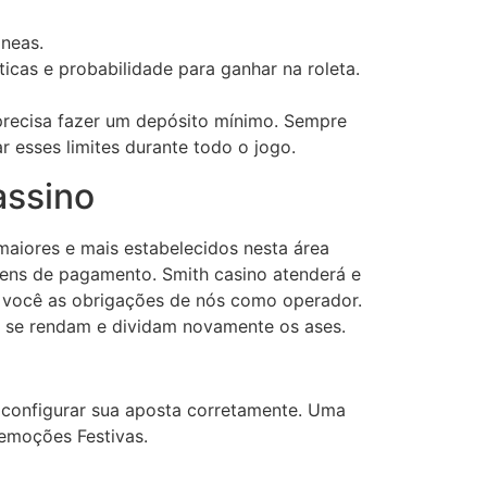
ôneas.
icas e probabilidade para ganhar na roleta.
ê precisa fazer um depósito mínimo. Sempre
r esses limites durante todo o jogo.
assino
aiores e mais estabelecidos nesta área
ens de pagamento. Smith casino atenderá e
a você as obrigações de nós como operador.
 se rendam e dividam novamente os ases.
e configurar sua aposta corretamente. Uma
emoções Festivas.