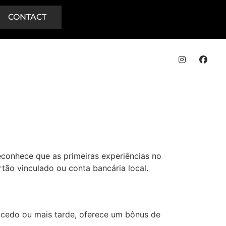
CONTACT
reconhece que as primeiras experiências no
tão vinculado ou conta bancária local.
s cedo ou mais tarde, oferece um bônus de