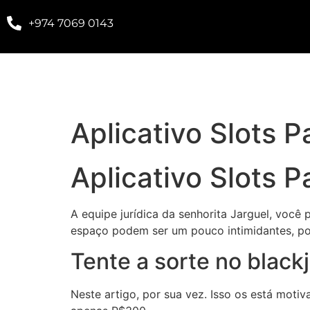
+974 7069 0143
Aplicativo Slots
Aplicativo Slots
A equipe jurídica da senhorita Jarguel, você
espaço podem ser um pouco intimidantes, poi
Tente a sorte no black
Neste artigo, por sua vez. Isso os está mot